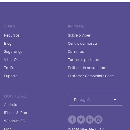
VIBER
EMPRESA
Recursos
Sobre o Viber
Blog
Centro da marca
Segurança
Carreiras
Viber Out
Termos e políticas
Tarifas
Política de privacidade
Suporte
Customer Complaints Code
DOWNLOAD
Português
Android
iPhone & iPad
Windows PC
Mac
©
2026
Viber Media S.à r.l.