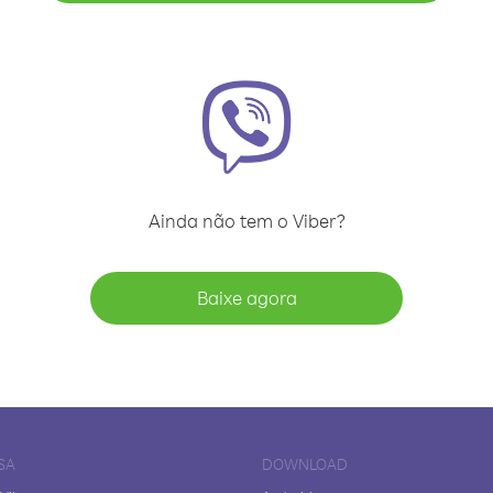
Ainda não tem o Viber?
Baixe agora
SA
DOWNLOAD