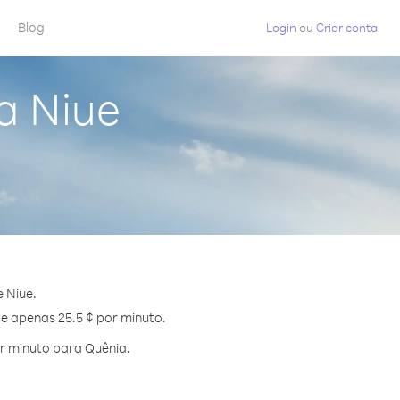
Blog
Login
ou
Criar conta
a Niue
 Niue.
de apenas 25.5 ¢ por minuto.
r minuto para Quênia.