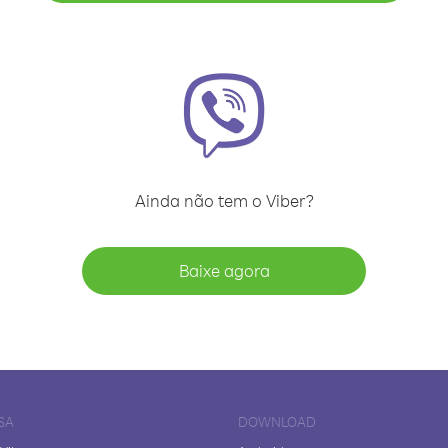
Ainda não tem o Viber?
Baixe agora
SA
DOWNLOAD