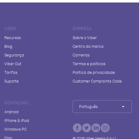
VIBER
EMPRESA
Recursos
Sobre o Viber
Blog
Centro da marca
Segurança
Carreiras
Viber Out
Termos e políticas
Tarifas
Política de privacidade
Suporte
Customer Complaints Code
DOWNLOAD
Português
Android
iPhone & iPad
Windows PC
Mac
©
2026
Viber Media S.à r.l.