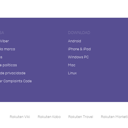
SA
DOWNLOAD
 Viber
Android
da marca
iPhone & iPad
as
Windows PC
e políticas
Mac
a de privacidade
Linux
r Complaints Code
Rakuten Viki
Rakuten Kobo
Rakuten Travel
Rakuten Market