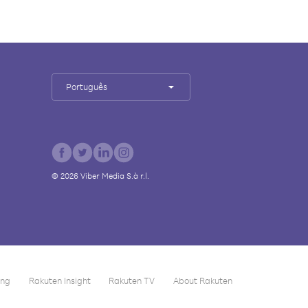
Português
©
2026
Viber Media S.à r.l.
ing
Rakuten Insight
Rakuten TV
About Rakuten