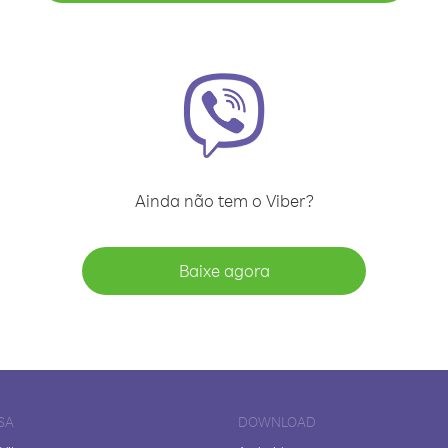
Ainda não tem o Viber?
Baixe agora
SA
DOWNLOAD