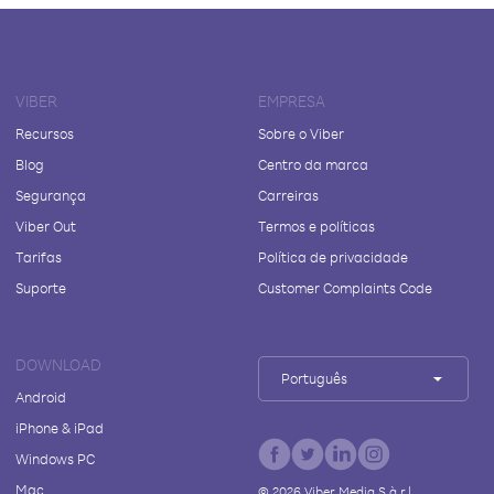
VIBER
EMPRESA
Recursos
Sobre o Viber
Blog
Centro da marca
Segurança
Carreiras
Viber Out
Termos e políticas
Tarifas
Política de privacidade
Suporte
Customer Complaints Code
DOWNLOAD
Português
Android
iPhone & iPad
Windows PC
Mac
©
2026
Viber Media S.à r.l.