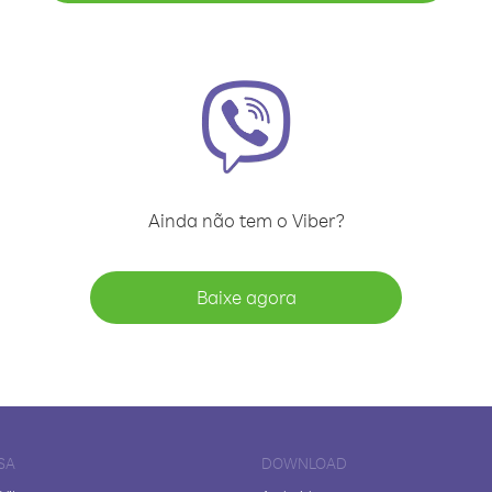
Ainda não tem o Viber?
Baixe agora
SA
DOWNLOAD