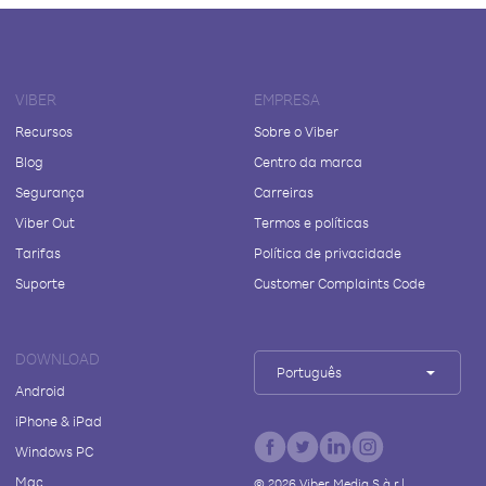
VIBER
EMPRESA
Recursos
Sobre o Viber
Blog
Centro da marca
Segurança
Carreiras
Viber Out
Termos e políticas
Tarifas
Política de privacidade
Suporte
Customer Complaints Code
DOWNLOAD
Português
Android
iPhone & iPad
Windows PC
Mac
©
2026
Viber Media S.à r.l.