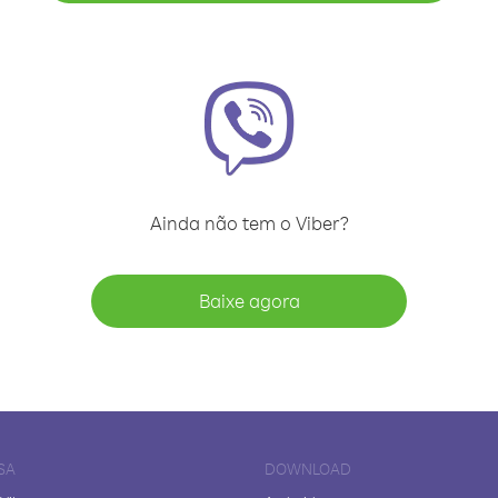
Ainda não tem o Viber?
Baixe agora
SA
DOWNLOAD