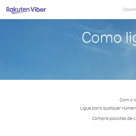
Down
Como li
Com o V
Ligue para qualquer número 
Compre pacotes de cr