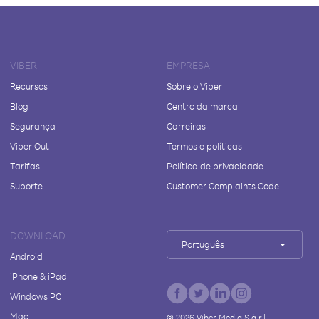
VIBER
EMPRESA
Recursos
Sobre o Viber
Blog
Centro da marca
Segurança
Carreiras
Viber Out
Termos e políticas
Tarifas
Política de privacidade
Suporte
Customer Complaints Code
DOWNLOAD
Português
Android
iPhone & iPad
Windows PC
Mac
©
2026
Viber Media S.à r.l.