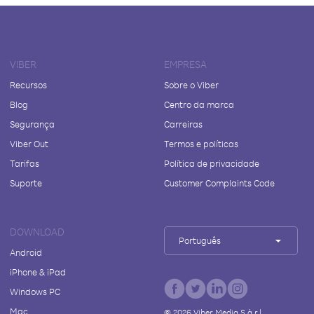
VIBER
EMPRESA
Recursos
Sobre o Viber
Blog
Centro da marca
Segurança
Carreiras
Viber Out
Termos e políticas
Tarifas
Política de privacidade
Suporte
Customer Complaints Code
DOWNLOAD
Português
Android
iPhone & iPad
Windows PC
Mac
©
2026
Viber Media S.à r.l.