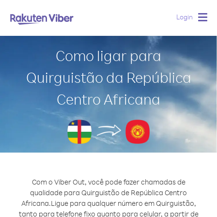
Login
Togg
navig
Como ligar para
Quirguistão da República
Centro Africana
Com o Viber Out, você pode fazer chamadas de
qualidade para Quirguistão de República Centro
Africana.
Ligue para qualquer número em Quirguistão,
tanto para telefone fixo quanto para celular, a partir de