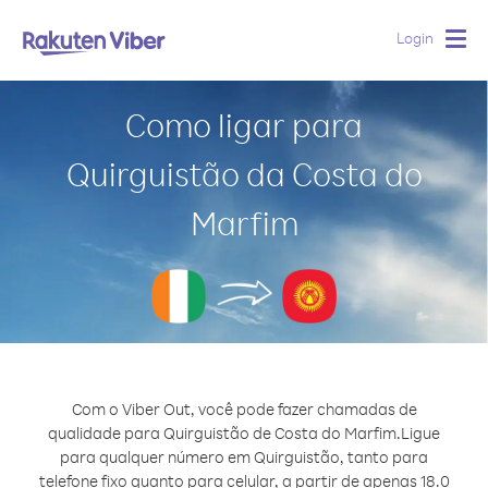
Login
Togg
navig
Como ligar para
Quirguistão da Costa do
Marfim
Com o Viber Out, você pode fazer chamadas de
qualidade para Quirguistão de Costa do Marfim.
Ligue
para qualquer número em Quirguistão, tanto para
telefone fixo quanto para celular, a partir de apenas 18.0