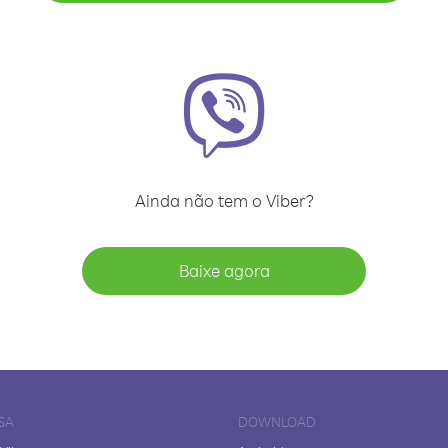
Ainda não tem o Viber?
Baixe agora
SA
DOWNLOAD