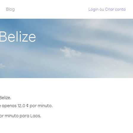
Blog
Login
ou
Criar conta
Belize
elize.
e apenas 12.0 ¢ por minuto.
or minuto para Laos.