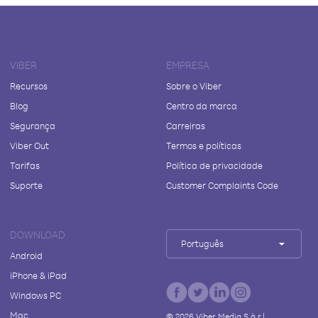
VIBER
EMPRESA
Recursos
Sobre o Viber
Blog
Centro da marca
Segurança
Carreiras
Viber Out
Termos e políticas
Tarifas
Política de privacidade
Suporte
Customer Complaints Code
DOWNLOAD
Português
Android
iPhone & iPad
Windows PC
Mac
©
2026
Viber Media S.à r.l.