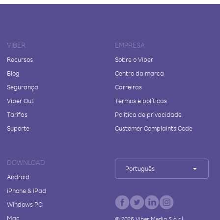
VIBER
EMPRESA
Recursos
Sobre o Viber
Blog
Centro da marca
Segurança
Carreiras
Viber Out
Termos e políticas
Tarifas
Política de privacidade
Suporte
Customer Complaints Code
DOWNLOAD
Português
Android
iPhone & iPad
Windows PC
Mac
©
2026
Viber Media S.à r.l.