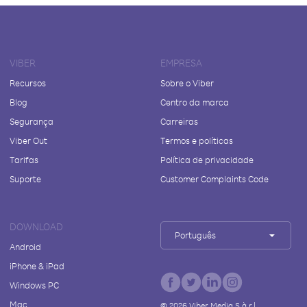
VIBER
EMPRESA
Recursos
Sobre o Viber
Blog
Centro da marca
Segurança
Carreiras
Viber Out
Termos e políticas
Tarifas
Política de privacidade
Suporte
Customer Complaints Code
DOWNLOAD
Português
Android
iPhone & iPad
Windows PC
Mac
©
2026
Viber Media S.à r.l.