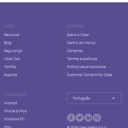
VIBER
EMPRESA
Recursos
Sobre o Viber
Blog
Centro da marca
Segurança
Carreiras
Viber Out
Termos e políticas
Tarifas
Política de privacidade
Suporte
Customer Complaints Code
DOWNLOAD
Português
Android
iPhone & iPad
Windows PC
Mac
©
2026
Viber Media S.à r.l.