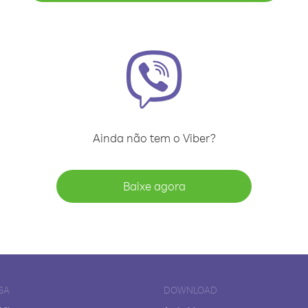
Ainda não tem o Viber?
Baixe agora
SA
DOWNLOAD