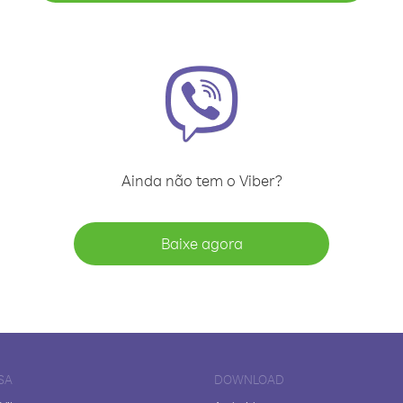
Ainda não tem o Viber?
Baixe agora
SA
DOWNLOAD