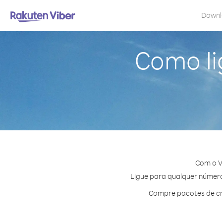
Down
Como li
Com o V
Ligue para qualquer número 
Compre pacotes de cr