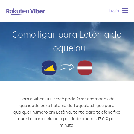
Login
Togg
navig
Como ligar para Letônia da
Toquelau
Com o Viber Out, você pode fazer chamadas de
qualidade para Letônia de Toquelau.
Ligue para
qualquer número em Letônia, tanto para telefone fixo
quanto para celular, a partir de apenas 17.0 ¢ por
minuto.