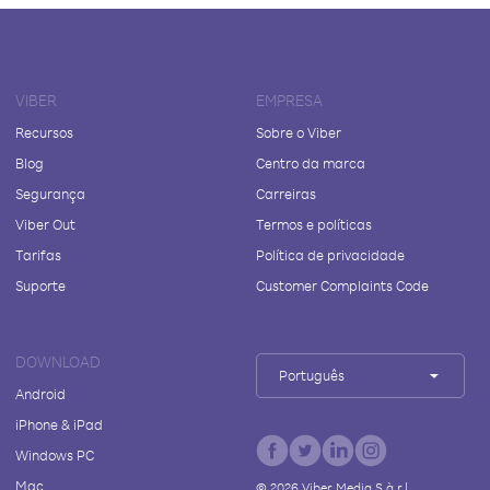
VIBER
EMPRESA
Recursos
Sobre o Viber
Blog
Centro da marca
Segurança
Carreiras
Viber Out
Termos e políticas
Tarifas
Política de privacidade
Suporte
Customer Complaints Code
DOWNLOAD
Português
Android
iPhone & iPad
Windows PC
Mac
©
2026
Viber Media S.à r.l.