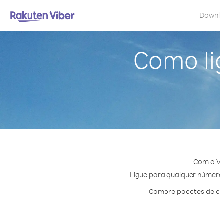
Down
Como li
Com o V
Ligue para qualquer número 
Compre pacotes de cr