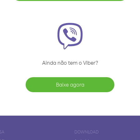
Ainda não tem o Viber?
Baixe agora
SA
DOWNLOAD