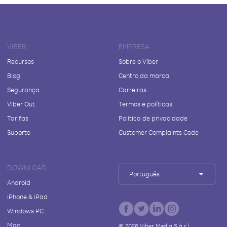
VIBER
EMPRESA
Recursos
Sobre o Viber
Blog
Centro da marca
Segurança
Carreiras
Viber Out
Termos e políticas
Tarifas
Política de privacidade
Suporte
Customer Complaints Code
DOWNLOAD
Português
Android
iPhone & iPad
Windows PC
Mac
©
2026
Viber Media S.à r.l.