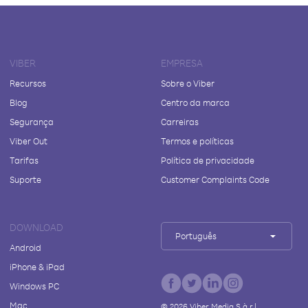
VIBER
EMPRESA
Recursos
Sobre o Viber
Blog
Centro da marca
Segurança
Carreiras
Viber Out
Termos e políticas
Tarifas
Política de privacidade
Suporte
Customer Complaints Code
DOWNLOAD
Português
Android
iPhone & iPad
Windows PC
Mac
©
2026
Viber Media S.à r.l.