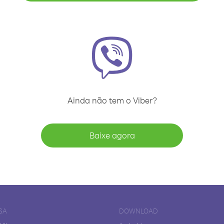
Ainda não tem o Viber?
Baixe agora
SA
DOWNLOAD