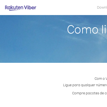
Down
Como li
Com o V
Ligue para qualquer número 
Compre pacotes de cr