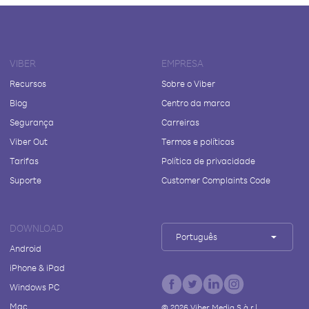
VIBER
EMPRESA
Recursos
Sobre o Viber
Blog
Centro da marca
Segurança
Carreiras
Viber Out
Termos e políticas
Tarifas
Política de privacidade
Suporte
Customer Complaints Code
DOWNLOAD
Português
Android
iPhone & iPad
Windows PC
Mac
©
2026
Viber Media S.à r.l.