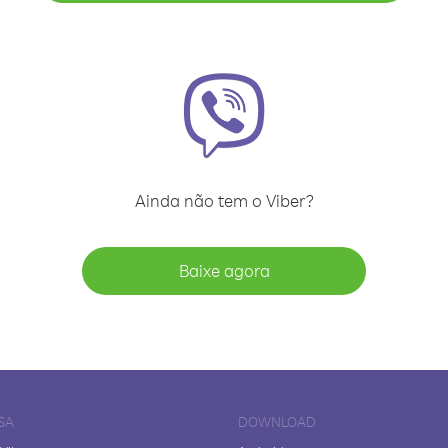
Ainda não tem o Viber?
Baixe agora
SA
DOWNLOAD