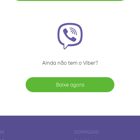
Ainda não tem o Viber?
Baixe agora
SA
DOWNLOAD