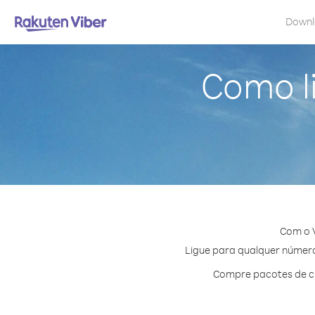
Down
Como l
Com o V
Ligue para qualquer número 
Compre pacotes de cr