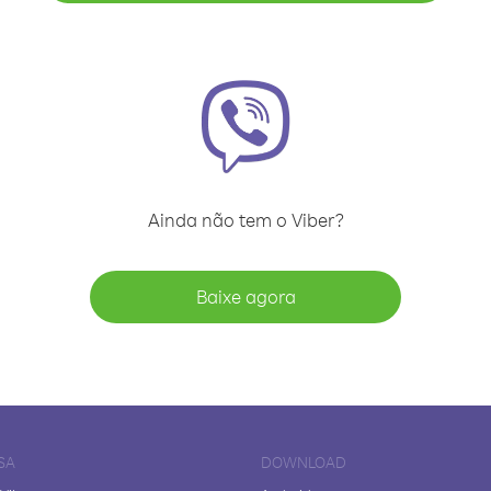
Ainda não tem o Viber?
Baixe agora
SA
DOWNLOAD