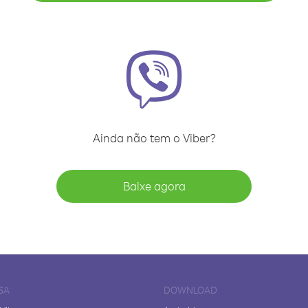
Ainda não tem o Viber?
Baixe agora
SA
DOWNLOAD