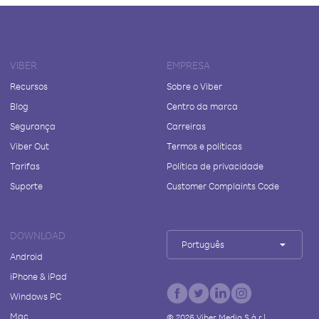
VIBER
EMPRESA
Recursos
Sobre o Viber
Blog
Centro da marca
Segurança
Carreiras
Viber Out
Termos e políticas
Tarifas
Política de privacidade
Suporte
Customer Complaints Code
DOWNLOAD
Português
Android
iPhone & iPad
Windows PC
Mac
©
2026
Viber Media S.à r.l.