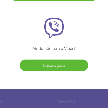
Ainda não tem o Viber?
Baixe agora
SA
DOWNLOAD