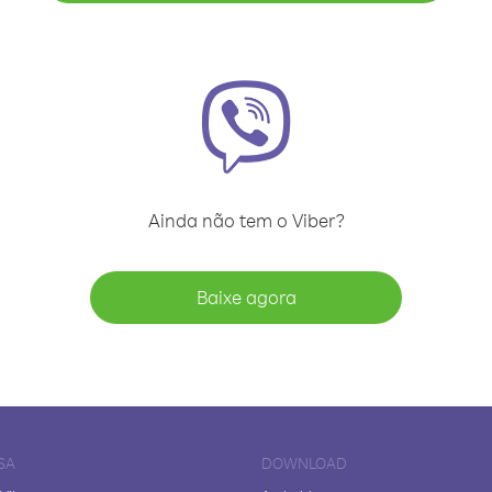
Ainda não tem o Viber?
Baixe agora
SA
DOWNLOAD