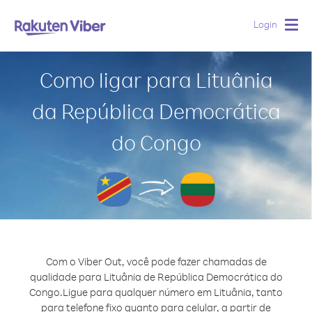
Login
Togg
navig
Como ligar para Lituânia
da República Democrática
do Congo
Com o Viber Out, você pode fazer chamadas de
qualidade para Lituânia de República Democrática do
Congo.
Ligue para qualquer número em Lituânia, tanto
para telefone fixo quanto para celular, a partir de