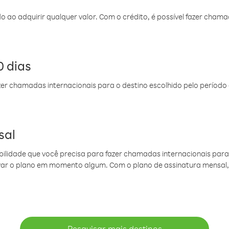
do ao adquirir qualquer valor. Com o crédito, é possível fazer ch
 dias
er chamadas internacionais para o destino escolhido pelo período 
sal
ibilidade que você precisa para fazer chamadas internacionais para 
ovar o plano em momento algum. Com o plano de assinatura mensal
Pesquisar mais destinos