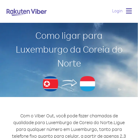
Login
Togg
navig
Como ligar para
Luxemburgo da Coreia do
Norte
Com o Viber Out, você pode fazer chamadas de
qualidade para Luxemburgo de Coreia do Norte.
Ligue
para qualquer número em Luxemburgo, tanto para
telefone fixo quanto para celular, a partir de apenas 2.3