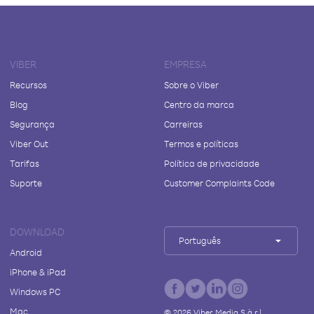
VIBER
EMPRESA
Recursos
Sobre o Viber
Blog
Centro da marca
Segurança
Carreiras
Viber Out
Termos e políticas
Tarifas
Política de privacidade
Suporte
Customer Complaints Code
DOWNLOAD
Português
Android
iPhone & iPad
Windows PC
Mac
©
2026
Viber Media S.à r.l.