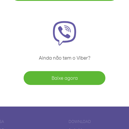
Ainda não tem o Viber?
Baixe agora
SA
DOWNLOAD