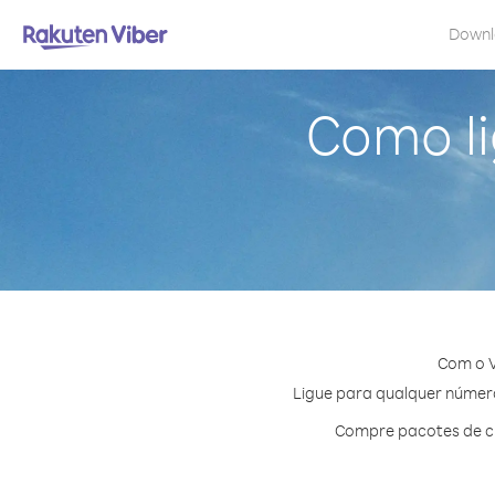
Down
Como l
Com o V
Ligue para qualquer número 
Compre pacotes de cr