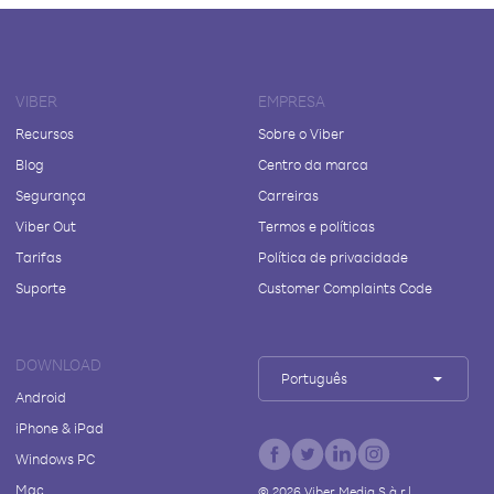
VIBER
EMPRESA
Recursos
Sobre o Viber
Blog
Centro da marca
Segurança
Carreiras
Viber Out
Termos e políticas
Tarifas
Política de privacidade
Suporte
Customer Complaints Code
DOWNLOAD
Português
Android
iPhone & iPad
Windows PC
Mac
©
2026
Viber Media S.à r.l.