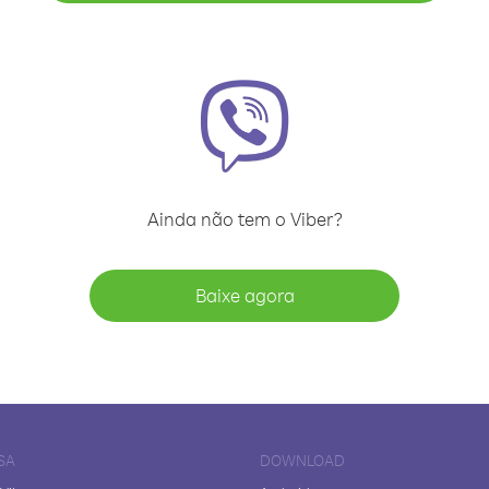
Ainda não tem o Viber?
Baixe agora
SA
DOWNLOAD