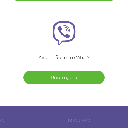
Ainda não tem o Viber?
Baixe agora
SA
DOWNLOAD