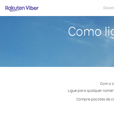
Down
Como li
Com o V
Ligue para qualquer número 
Compre pacotes de cr