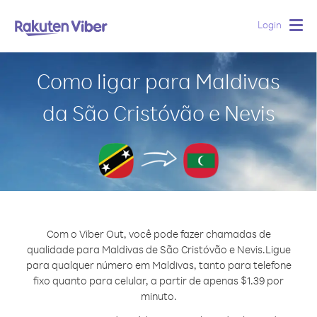
Login
Togg
navig
Como ligar para Maldivas
da São Cristóvão e Nevis
Com o Viber Out, você pode fazer chamadas de
qualidade para Maldivas de São Cristóvão e Nevis.
Ligue
para qualquer número em Maldivas, tanto para telefone
fixo quanto para celular, a partir de apenas $1.39 por
minuto.