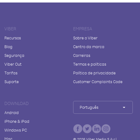
VIBER
EMPRESA
Recursos
Sobre o Viber
Blog
Centro da marca
Segurança
Carreiras
Viber Out
Termos e políticas
Tarifas
Política de privacidade
Suporte
Customer Complaints Code
DOWNLOAD
Português
Android
iPhone & iPad
Windows PC
Mac
©
2026
Viber Media S.à r.l.