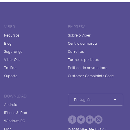
VIBER
EMPRESA
Recursos
Sobre o Viber
Blog
Centro da marca
Segurança
Carreiras
Viber Out
Termos e políticas
Tarifas
Política de privacidade
Suporte
Customer Complaints Code
DOWNLOAD
Português
Android
iPhone & iPad
Windows PC
Mac
©
2026
Viber Media S.à r.l.