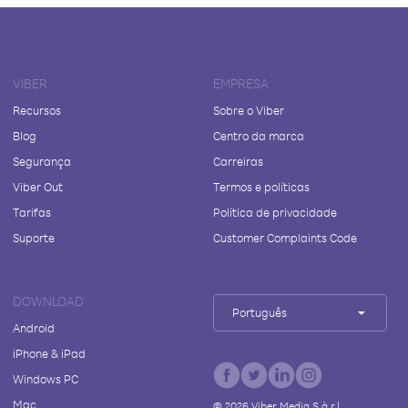
VIBER
EMPRESA
Recursos
Sobre o Viber
Blog
Centro da marca
Segurança
Carreiras
Viber Out
Termos e políticas
Tarifas
Política de privacidade
Suporte
Customer Complaints Code
DOWNLOAD
Português
Android
iPhone & iPad
Windows PC
Mac
©
2026
Viber Media S.à r.l.