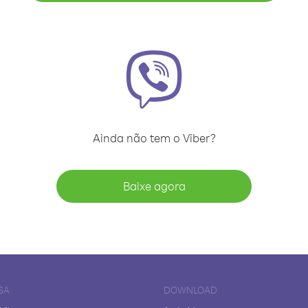
Ainda não tem o Viber?
Baixe agora
SA
DOWNLOAD