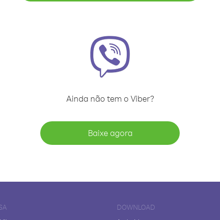
Ainda não tem o Viber?
Baixe agora
SA
DOWNLOAD