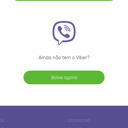
Ainda não tem o Viber?
Baixe agora
SA
DOWNLOAD